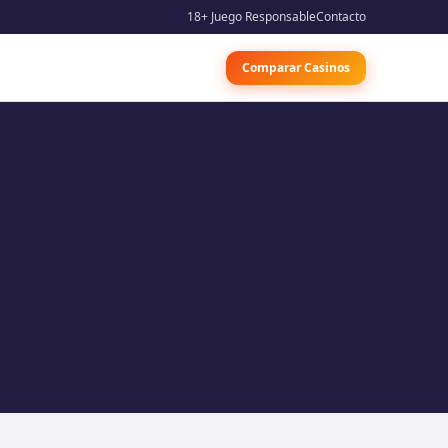
18+ Juego Responsable
Contacto
Comparar Casinos