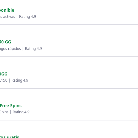
ponible
 activas | Rating 4.9
50 GG
gos rápidos | Rating 4.9
00GG
150 | Rating 4.9
Free Spins
pins | Rating 4.9
os gratis