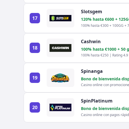
Slotsgem
17
120% hasta €600 + 125
100% hasta €300 + 100GG + 7
Cashwin
18
100% hasta €1000 + 50 g
100% hasta €250 | Rating 4.9
Spinanga
19
Bono de bienvenida dis
Casino online con promociones
SpinPlatinum
20
Bono de bienvenida dis
Casino online con pagos rápid