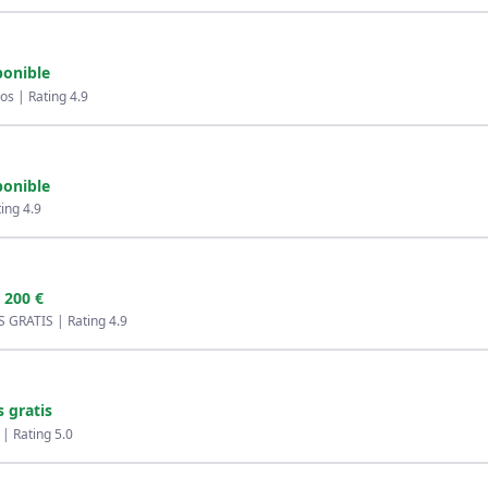
ponible
os | Rating 4.9
ponible
ing 4.9
 200 €
 GRATIS | Rating 4.9
s gratis
| Rating 5.0