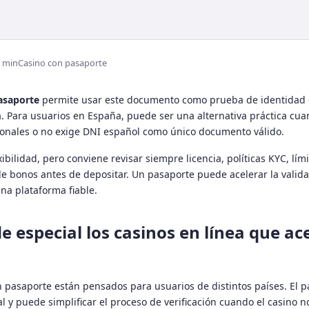
9 min
Casino con pasaporte
asaporte
permite usar este documento como prueba de identidad du
ta. Para usuarios en España, puede ser una alternativa práctica cu
ionales o no exige DNI español como único documento válido.
exibilidad, pero conviene revisar siempre licencia, políticas KYC, lím
e bonos antes de depositar. Un pasaporte puede acelerar la valida
una plataforma fiable.
e especial los casinos en línea que a
 pasaporte están pensados para usuarios de distintos países. El 
 y puede simplificar el proceso de verificación cuando el casino 