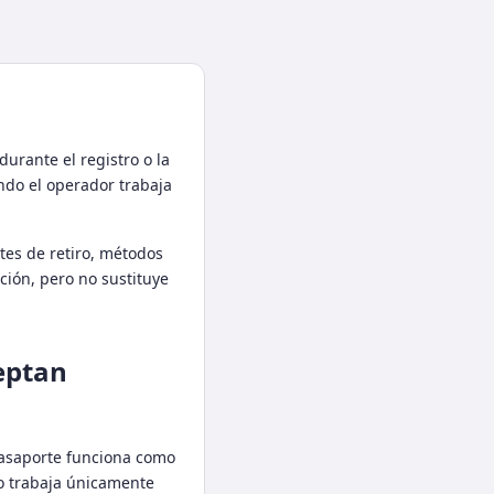
rante el registro o la
ando el operador trabaja
ites de retiro, métodos
ción, pero no sustituye
ceptan
pasaporte funciona como
no trabaja únicamente