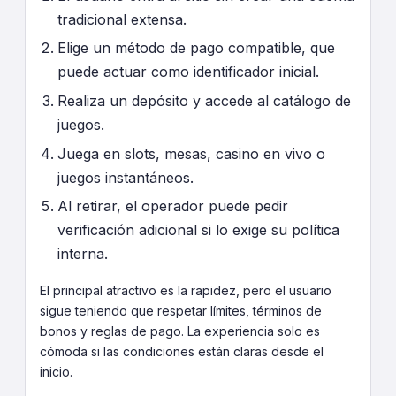
tradicional extensa.
Elige un método de pago compatible, que
puede actuar como identificador inicial.
Realiza un depósito y accede al catálogo de
juegos.
Juega en slots, mesas, casino en vivo o
juegos instantáneos.
Al retirar, el operador puede pedir
verificación adicional si lo exige su política
interna.
El principal atractivo es la rapidez, pero el usuario
sigue teniendo que respetar límites, términos de
bonos y reglas de pago. La experiencia solo es
cómoda si las condiciones están claras desde el
inicio.