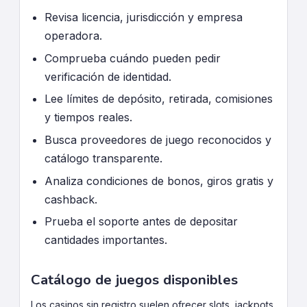
Revisa licencia, jurisdicción y empresa
operadora.
Comprueba cuándo pueden pedir
verificación de identidad.
Lee límites de depósito, retirada, comisiones
y tiempos reales.
Busca proveedores de juego reconocidos y
catálogo transparente.
Analiza condiciones de bonos, giros gratis y
cashback.
Prueba el soporte antes de depositar
cantidades importantes.
Catálogo de juegos disponibles
Los casinos sin registro suelen ofrecer slots, jackpots,