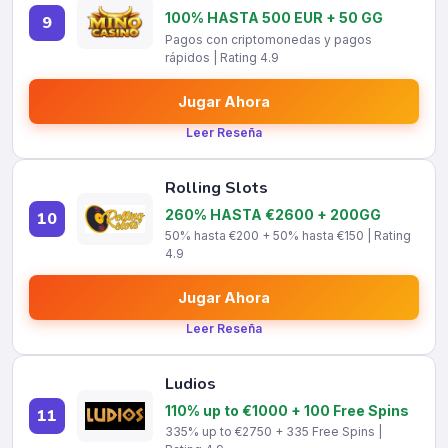
100% HASTA 500 EUR + 50 GG
9
Pagos con criptomonedas y pagos
rápidos | Rating 4.9
Jugar Ahora
Leer Reseña
Rolling Slots
260% HASTA €2600 + 200GG
10
50% hasta €200 + 50% hasta €150 | Rating
4.9
Jugar Ahora
Leer Reseña
Ludios
110% up to €1000 + 100 Free Spins
11
335% up to €2750 + 335 Free Spins |