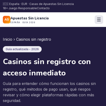
🇪🇸 España · EUR · Casas de Apuestas Sin Licencia
18+ Juego Responsable
Contacto
Apuestas Sin Licencia
☰
AS
ESPAÑA · GUÍA 2026
Inicio
› Casinos sin registro
Guía actualizada - 2026
Casinos sin registro con
acceso inmediato
Guía para entender cómo funcionan los casinos sin
registro, qué métodos de pago usan, qué riesgos
revisar y cómo elegir plataformas rápidas con más
seguridad.