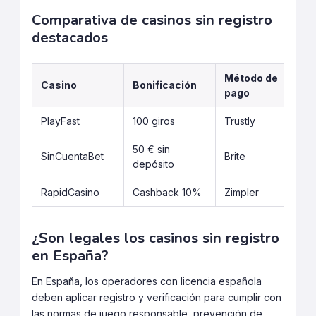
Comparativa de casinos sin registro
destacados
Método de
Casino
Bonificación
pago
PlayFast
100 giros
Trustly
50 € sin
SinCuentaBet
Brite
depósito
RapidCasino
Cashback 10%
Zimpler
¿Son legales los casinos sin registro
en España?
En España, los operadores con licencia española
deben aplicar registro y verificación para cumplir con
las normas de juego responsable, prevención de