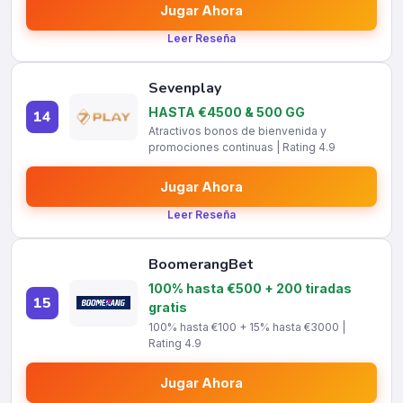
Jugar Ahora
Leer Reseña
Sevenplay
HASTA €4500 & 500 GG
14
Atractivos bonos de bienvenida y
promociones continuas | Rating 4.9
Jugar Ahora
Leer Reseña
BoomerangBet
100% hasta €500 + 200 tiradas
15
gratis
100% hasta €100 + 15% hasta €3000 |
Rating 4.9
Jugar Ahora