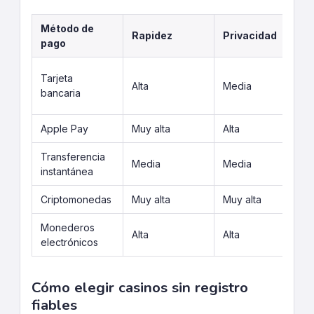
Método de
Rapidez
Privacidad
pago
Tarjeta
Alta
Media
bancaria
Apple Pay
Muy alta
Alta
Transferencia
Media
Media
instantánea
Criptomonedas
Muy alta
Muy alta
Monederos
Alta
Alta
electrónicos
Cómo elegir casinos sin registro
fiables