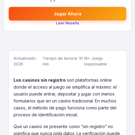
4.9
Jugar Ahora
Leer Reseña
Actualizado:
Tiempo de lectura: 10
18+ Juego
2026
min
responsable
Los casinos sin registro
son plataformas online
donde el acceso al juego se simplifica al máximo: el
usuario puede entrar, depositar y jugar con menos
formularios que en un casino tradicional. En muchos
casos, el método de pago funciona como parte del
proceso de identificación inicial.
Que un casino se presente como “sin registro” no
significa que nunca pida datos. La verificación puede