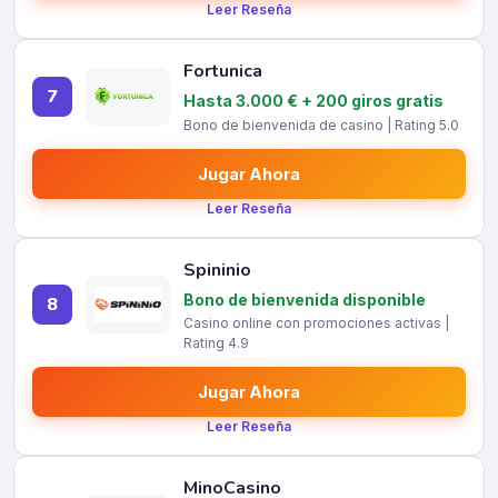
Leer Reseña
Fortunica
7
Hasta 3.000 € + 200 giros gratis
Bono de bienvenida de casino | Rating 5.0
Jugar Ahora
Leer Reseña
Spininio
Bono de bienvenida disponible
8
Casino online con promociones activas |
Rating 4.9
Jugar Ahora
Leer Reseña
MinoCasino