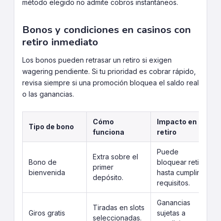
método elegido no admite cobros instantáneos.
Bonos y condiciones en casinos con
retiro inmediato
Los bonos pueden retrasar un retiro si exigen
wagering pendiente. Si tu prioridad es cobrar rápido,
revisa siempre si una promoción bloquea el saldo real
o las ganancias.
Cómo
Impacto en el
Tipo de bono
funciona
retiro
Puede
Extra sobre el
Bono de
bloquear retiro
primer
bienvenida
hasta cumplir
depósito.
requisitos.
Ganancias
Tiradas en slots
Giros gratis
sujetas a
seleccionadas.