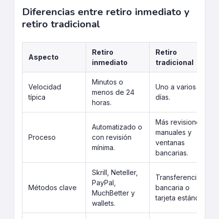
Diferencias entre retiro inmediato y
retiro tradicional
Retiro
Retiro
Aspecto
inmediato
tradicional
Minutos o
Velocidad
Uno a varios
menos de 24
típica
días.
horas.
Más revisiones
Automatizado o
manuales y
Proceso
con revisión
ventanas
mínima.
bancarias.
Skrill, Neteller,
Transferencia
PayPal,
Métodos clave
bancaria o
MuchBetter y
tarjeta estándar.
wallets.