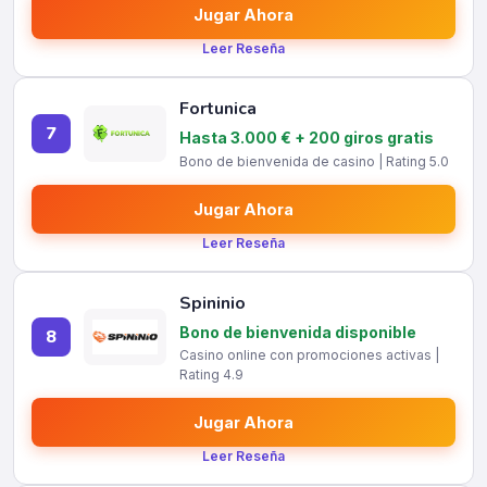
Jugar Ahora
Leer Reseña
Fortunica
7
Hasta 3.000 € + 200 giros gratis
Bono de bienvenida de casino | Rating 5.0
Jugar Ahora
Leer Reseña
Spininio
Bono de bienvenida disponible
8
Casino online con promociones activas |
Rating 4.9
Jugar Ahora
Leer Reseña