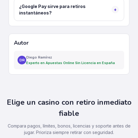
¿Google Pay sirve para retiros
instantáneos?
Autor
Diego Ramírez
DR
Experto en Apuestas Online Sin Licencia en España
Elige un casino con retiro inmediato
fiable
Compara pagos, límites, bonos, licencias y soporte antes de
jugar. Prioriza siempre retirar con seguridad.