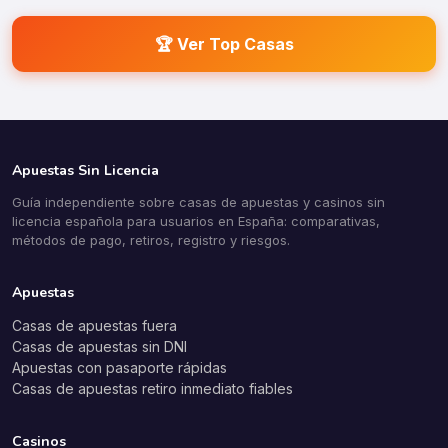
🏆 Ver Top Casas
Apuestas Sin Licencia
Guía independiente sobre casas de apuestas y casinos sin
licencia española para usuarios en España: comparativas,
métodos de pago, retiros, registro y riesgos.
Apuestas
Casas de apuestas fuera
Casas de apuestas sin DNI
Apuestas con pasaporte rápidas
Casas de apuestas retiro inmediato fiables
Casinos