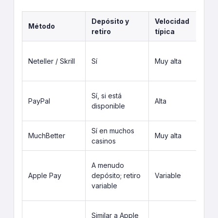
Depósito y
Velocidad
Método
retiro
típica
Neteller / Skrill
Sí
Muy alta
Sí, si está
PayPal
Alta
disponible
Sí en muchos
MuchBetter
Muy alta
casinos
A menudo
Apple Pay
depósito; retiro
Variable
variable
Similar a Apple