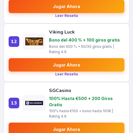
Jugar Ahora
Leer Reseña
Viking Luck
Bono del 400 % + 100 giros gratis
12
Bono del 400 % + 50/30 giros gratis |
Rating 4.9
Jugar Ahora
Leer Reseña
SGCasino
100% Hasta €500 + 200 Giros
13
Gratis
100% hasta €100 + bono hasta 100€ |
Rating 4.9
Jugar Ahora