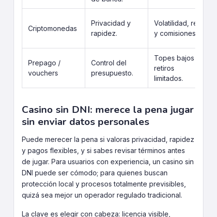
Privacidad y
Volatilidad, red
Criptomonedas
rapidez.
y comisiones.
Topes bajos y
Prepago /
Control del
retiros
vouchers
presupuesto.
limitados.
Casino sin DNI: merece la pena jugar
sin enviar datos personales
Puede merecer la pena si valoras privacidad, rapidez
y pagos flexibles, y si sabes revisar términos antes
de jugar. Para usuarios con experiencia, un casino sin
DNI puede ser cómodo; para quienes buscan
protección local y procesos totalmente previsibles,
quizá sea mejor un operador regulado tradicional.
La clave es elegir con cabeza: licencia visible,