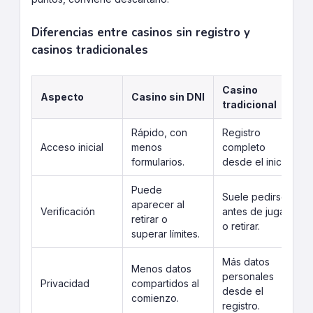
Diferencias entre casinos sin registro y
casinos tradicionales
Casino
Aspecto
Casino sin DNI
tradicional
Rápido, con
Registro
Acceso inicial
menos
completo
formularios.
desde el inicio.
Puede
Suele pedirse
aparecer al
Verificación
antes de jugar
retirar o
o retirar.
superar límites.
Más datos
Menos datos
personales
Privacidad
compartidos al
desde el
comienzo.
registro.