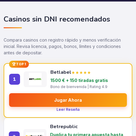
Casinos sin DNI recomendados
Compara casinos con registro rápido y menos verificación
inicial. Revisa licencia, pagos, bonos, límites y condiciones
antes de depositar.
Betlabel
★★★★★
1
1500 € + 150 tiradas gratis
Bono de bienvenida | Rating 4.9
Jugar Ahora
Leer Reseña
Betrepublic
Duplica tu primera apuesta hasta