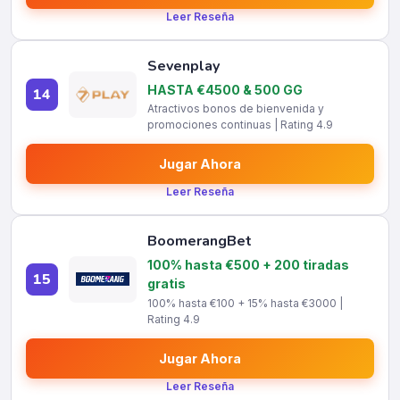
Leer Reseña
Sevenplay
HASTA €4500 & 500 GG
14
Atractivos bonos de bienvenida y
promociones continuas | Rating 4.9
Jugar Ahora
Leer Reseña
BoomerangBet
100% hasta €500 + 200 tiradas
15
gratis
100% hasta €100 + 15% hasta €3000 |
Rating 4.9
Jugar Ahora
Leer Reseña