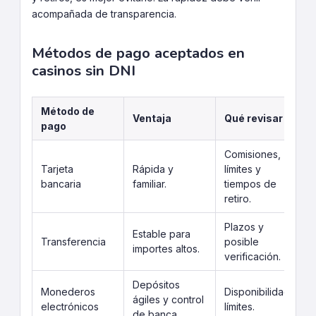
acompañada de transparencia.
Métodos de pago aceptados en
casinos sin DNI
Método de
Ventaja
Qué revisar
pago
Comisiones,
Tarjeta
Rápida y
límites y
bancaria
familiar.
tiempos de
retiro.
Plazos y
Estable para
Transferencia
posible
importes altos.
verificación.
Depósitos
Monederos
Disponibilidad y
ágiles y control
electrónicos
límites.
de banca.